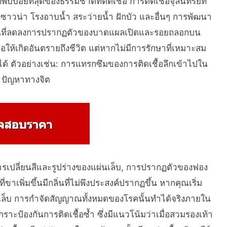
บ่อยที่สุดของธรรมชาติที่ติดเชื้อ การติดเชื้อจุลินทรีย์ที่
น ซาวน่า โรงอาบน้ำ สระว่ายน้ำ ฝักบัว และอื่นๆ การพัฒนา
ันที่ลดลงการปรากฏตัวของบาดแผลเปิดและรอยถลอกบน
่ก่อให้เกิดอันตรายถึงชีวิต แต่หากไม่มีการรักษาที่เหมาะสม
้ ตัวอย่างเช่น: การแทรกซึมของการติดเชื้อลึกเข้าไปใน
น, ปัญหาทางจิต
รเปลี่ยนสีและรูปร่างของแผ่นเล็บ, การปรากฏตัวของฟอง
าเพิ่มขึ้นมีกลิ่นที่ไม่พึงประสงค์ปรากฏขึ้น หากคุณเริ่ม
ี่เล็บ การกำจัดสัญญาณทั้งหมดของโรคนั้นทำได้จริงภายใน
ราะป้องกันการติดเชื้อซ้ำ ซึ่งมีแนวโน้มว่าเมื่อสวมรองเท้า