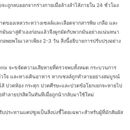
ายจะถูกลบออกจากร่างกายเมื่อล้างลำไส้ภายใน 24 ชั่วโมง
าดของเหลวระหว่างเซลล์และเลือดจากสารพิษ เกลือ และ
ันมาสู่ตัวเองก่อนแล้วจึงผูกมัดกับพวกมันอย่างแน่นหนา
กอพยพในเวลาเพียง 2-3 วัน สิ่งนี้อธิบายการปรับปรุงอย่าง
onix จะขจัดความเสียหายที่ตรวจพบทั้งหมด กระบวนการ
เนื้อหัวใจ และทางเดินอาหาร หากเซลล์ถูกทำลายอย่างสมบูรณ์
ลื่นไส้ ปวดท้อง กระตุก ปวดศีรษะและปวดข้อโยกเยกจะหายไป
่อทำลายปรสิตในทันทีเมื่อถูกนำกลับมาใช้ใหม่
บประทานแคปซูลเป็นสิ่งบ่งชี้โดยเฉพาะสำหรับผู้ที่มักสัมผัส