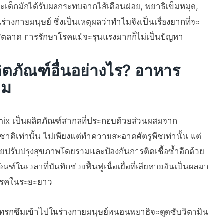
ละเด็กมักได้รับผลกระทบจากไส้เดือนฝอย, พยาธิเข็มหมุด,
ร่างกายมนุษย์ ซึ่งเป็นเหตุผลว่าทำไมจึงเป็นเรื่องยากที่จะ
สู่ตลาด การรักษาโรคแม้จะรุนแรงมากก็ไม่เป็นปัญหา
ตภัณฑ์อื่นอย่างไร? อาหาร
อม
nix เป็นผลิตภัณฑ์สากลที่ประกอบด้วยส่วนผสมจาก
าติเท่านั้น ไม่เพียงแต่ทำความสะอาดศัตรูพืชเท่านั้น แต่
วยปรับปรุงสุขภาพโดยรวมและป้องกันการติดเชื้อซ้ำอีกด้วย
ัณฑ์ในเวลาที่บันทึกช่วยฟื้นฟูเนื้อเยื่อที่เสียหายอันเป็นผลมา
รคในระยะยาว
อแทรกซึมเข้าไปในร่างกายมนุษย์หนอนพยาธิจะดูดซับวิตามิน