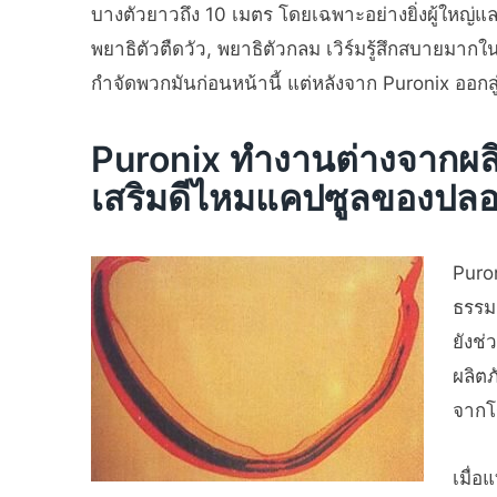
บางตัวยาวถึง 10 เมตร โดยเฉพาะอย่างยิ่งผู้ใหญ่แ
พยาธิตัวตืดวัว, พยาธิตัวกลม เวิร์มรู้สึกสบายมากใน
กำจัดพวกมันก่อนหน้านี้ แต่หลังจาก Puronix ออก
Puronix ทำงานต่างจากผลิ
เสริมดีไหมแคปซูลของปล
Puro
ธรรมช
ยังช่
ผลิตภ
จากโ
เมื่