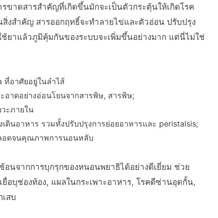
รขาดสารสำคัญที่เกิดขึ้นมักจะเป็นตัวกระตุ้นให้เกิดโรค
เป็นสิ่งสำคัญ สารออกฤทธิ์จะทำลายไข่และตัวอ่อน ปรับปรุง
ช้ยาแล้วภูมิคุ้มกันของระบบจะเพิ่มขึ้นอย่างมาก แต่นี่ไม่ใช่
a ที่อาศัยอยู่ในลำไส้
ะอาดอย่างอ่อนโยนจากสารพิษ, สารพิษ;
วัยวะภายใน
ินอาหาร รวมทั้งปรับปรุงการย่อยอาหารและ peristalsis;
ตลอดจนคุณภาพการนอนหลับ
้อนจากการบุกรุกของหนอนพยาธิได้อย่างดีเยี่ยม ช่วย
ยื่อบุช่องท้อง, แผลในกระเพาะอาหาร, โรคดีซ่านอุดกั้น,
ักเสบ