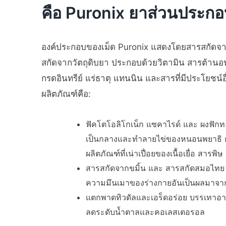
คือ Puronix ยาส่วนประ
องค์ประกอบของเม็ด Puronix แสดงโดยสารสกัดจ
สกัดจากวัตถุดิบยา ประกอบด้วยวิตามิน สารต้านอนุ
กรดอินทรีย์ แร่ธาตุ แทนนิน และสารที่มีประโยชน์อ
ผลิตภัณฑ์คือ:
ฟัคโตโอลิโกเน็ก แซคาไรด์ และ ผงฟักท
เป็นกลางและทำลายไข่ของหนอนพยาธิ ก
ผลิตภัณฑ์ที่เน่าเปื่อยของเนื้อเยื่อ สารพิ
สารสกัดจากขมิ้น และ สารสกัดสมอไทย 
ความมึนเมาของร่างกายอันเป็นผลมาจากกา
แตกพาดทิวดัลและเอร็ดอร่อย บรรเทาอา
ลดระดับน้ำตาลและคอเลสเตอรอล