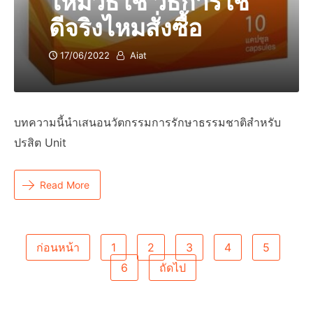
ไหมวิธีใช้ วิธีการใช้
ดีจริงไหมสั่งซื้อ
17/06/2022
Aiat
บทความนี้นำเสนอนวัตกรรมการรักษาธรรมชาติสำหรับ
ปรสิต Unit
Read More
Posts
ก่อนหน้า
1
2
3
4
5
6
ถัดไป
Pagination