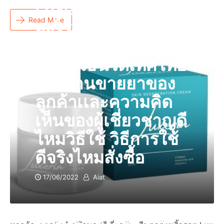
Luxerin คืออะไร
Read More
อะไรผลิตภัณฑ์ครีม
แท้ราคารีวิวของซื้อ
ที่ไหนวิธีนวดเทศไทย
หรือร้านขายยาของ
ลูกค้าเเละความคิด
เห็นของผู้เชี่ยวชาญดี
ไหมวิธีใช้ วิธีการใช้
ดีจริงไหมสั่งซื้อ
17/06/2022
Aiat