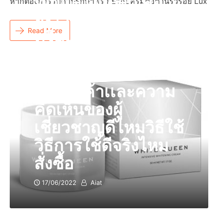
White Queen คือ
หากต้องการรับคำปรึกษาฟรีเกี่ยวกับครีมต่อต้านริ้วรอย Lux
อะไรอะไรผลิตภัณฑ์
Read More
ครีมแท้ราคารีวิวของ
ซื้อที่ไหนวิธีนวดเทศ
ไทยหรือร้านขายยา
ของลูกค้าเเละความ
คิดเห็นของผู้
เชี่ยวชาญดีไหมวิธีใช้
วิธีการใช้ดีจริงไหม
สั่งซื้อ
17/06/2022
Aiat