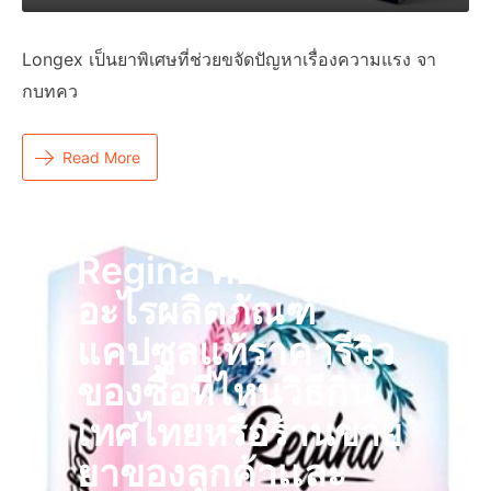
Longex เป็นยาพิเศษที่ช่วยขจัดปัญหาเรื่องความแรง จา
กบทคว
Read More
Regina คืออะไร
อะไรผลิตภัณฑ์
แคปซูลแท้ราคารีวิว
ของซื้อที่ไหนวิธีกิน
เทศไทยหรือร้านขาย
ยาของลูกค้าเเละ