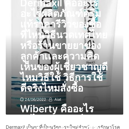
Dermaxil คืออะไร
อะไรผลิตภัณฑ์ครีม
แท้ราคารีวิวของซื้อ
ที่ไหนวิธีนวดเทศไทย
หรือร้านขายยาของ
ลูกค้าเเละความคิด
เห็นของผู้เชี่ยวชาญดี
ไหมวิธีใช้ วิธีการใช้
ดีจริงไหมสั่งซื้อ
24/06/2022
Aiat
Wiberty คืออะไร
อะไรผลิตภัณฑ์
Dermaxil เป็นยาที่เป็นนวัตกรรมใหม่สำหรับการรักษาโรค