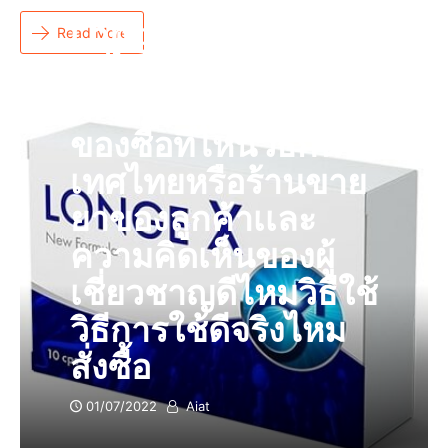
Longex คืออะไร
Read More
อะไรผลิตภัณฑ์
แคปซูลแท้ราคารีวิว
ของซื้อที่ไหนวิธีกิน
เทศไทยหรือร้านขาย
ยาของลูกค้าเเละ
ความคิดเห็นของผู้
เชี่ยวชาญดีไหมวิธีใช้
วิธีการใช้ดีจริงไหม
สั่งซื้อ
01/07/2022
Aiat