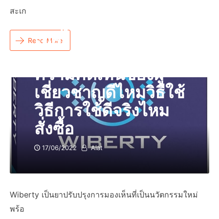
แคปซูลแท้ราคารีวิว
สะเก
ของซื้อที่ไหนวิธีกิน
เทศไทยหรือร้านขาย
Read More
ยาของลูกค้าเเละ
ความคิดเห็นของผู้
เชี่ยวชาญดีไหมวิธีใช้
วิธีการใช้ดีจริงไหม
สั่งซื้อ
17/06/2022
Aiat
Wiberty เป็นยาปรับปรุงการมองเห็นที่เป็นนวัตกรรมใหม่
พร้อ