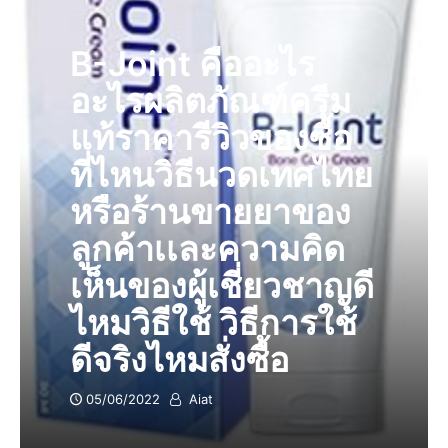
B-Joint คืออะไร
อะไรผลิตภัณฑ์ครีม
แท้ราคารีวิวของซื้อ
ที่ไหนวิธีนวดเทศไทย
หรือร้านขายยาของ
ลูกค้าเเละความคิด
เห็นของผู้เชี่ยวชาญดี
ไหมวิธีใช้ วิธีการใช้
ดีจริงไหมสั่งซื้อ
05/06/2022
Aiat