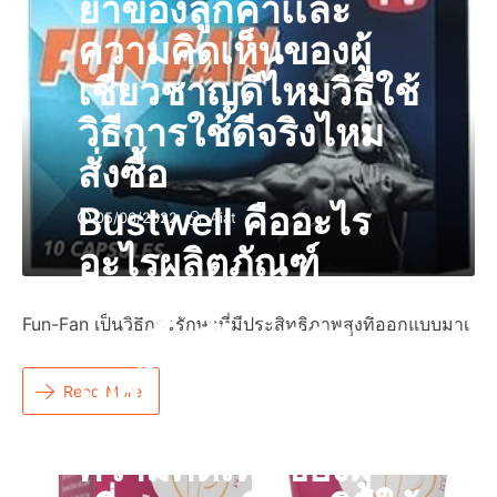
ยาของลูกค้าเเละ
ความคิดเห็นของผู้
เชี่ยวชาญดีไหมวิธีใช้
วิธีการใช้ดีจริงไหม
สั่งซื้อ
Bustwell คืออะไร
05/06/2022
Aiat
อะไรผลิตภัณฑ์
แคปซูลแท้ราคารีวิว
Fun-Fan เป็นวิธีการรักษาที่มีประสิทธิภาพสูงที่ออกแบบมาเ
ของซื้อที่ไหนวิธีกิน
เทศไทยหรือร้านขาย
Read More
ยาของลูกค้าเเละ
ความคิดเห็นของผู้