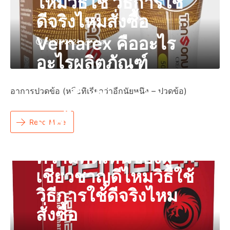
ไหมวิธีใช้ วิธีการใช้
ดีจริงไหมสั่งซื้อ
Vernarex คืออะไร
21/07/2021
Aiat
อะไรผลิตภัณฑ์
แคปซูลแท้ราคารีวิว
อาการปวดข้อ (หรือที่เรียกว่าอีกนัยหนึ่ง – ปวดข้อ)
ของซื้อที่ไหนวิธีกิน
เทศไทยหรือร้านขาย
Read More
ยาของลูกค้าเเละ
ความคิดเห็นของผู้
เชี่ยวชาญดีไหมวิธีใช้
วิธีการใช้ดีจริงไหม
สั่งซื้อ