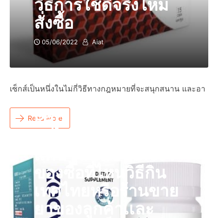
วิธีการใช้ดีจริงไหม
สั่งซื้อ
05/06/2022
Aiat
เซ็กส์เป็นหนึ่งในไม่กี่วิธีทางกฎหมายที่จะสนุกสนาน และอา
Paradox คืออะไร
Read More
อะไรผลิตภัณฑ์
แคปซูลแท้ราคารีวิว
ของซื้อที่ไหนวิธีกิน
เทศไทยหรือร้านขาย
ยาของลูกค้าเเละ