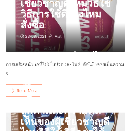
เชี่ยวชาญดีไหมวิธีใช้
วิธีการใช้ดีจริงไหม
สั่งซื้อ
23/08/2021
Aiat
Tansonus คืออะไร
การเสริมหน้าอกที่ไม่เจ็บปวดและไม่ผ่าตัดได้กลายเป็นความ
อะไรผลิตภัณฑ์ครีม
จ
แท้ราคารีวิวของซื้อ
ที่ไหนวิธีนวดเทศไทย
Read More
หรือร้านขายยาของ
ลูกค้าเเละความคิด
เห็นของผู้เชี่ยวชาญดี