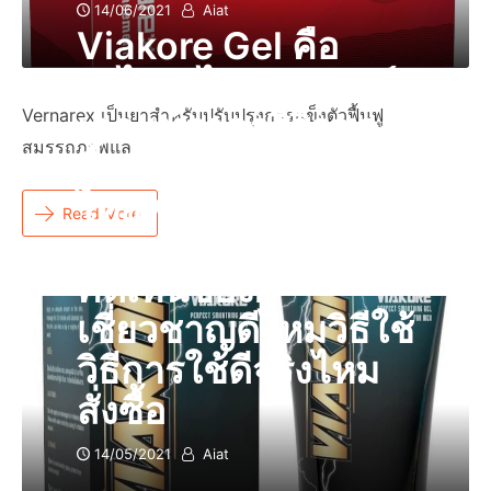
14/06/2021
Aiat
Viakore Gel คือ
อะไรอะไรผลิตภัณฑ์
Vernarex เป็นยาสำหรับปรับปรุงการแข็งตัวฟื้นฟู
เจลแท้ราคารีวิวของ
สมรรถภาพแล
ซื้อที่ไหนวิธีนวดเทศ
ไทยหรือร้านขายยา
Read More
ของลูกค้าเเละความ
คิดเห็นของผู้
เชี่ยวชาญดีไหมวิธีใช้
วิธีการใช้ดีจริงไหม
สั่งซื้อ
14/05/2021
Aiat