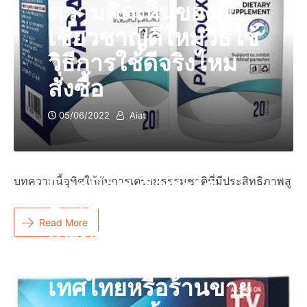
ความคิดเห็นของผู้
เชี่ยวชาญดีไหมวิธีใช้
วิธีการใช้ดีจริงไหม
สั่งซื้อ
05/06/2022
Aiat
FunFan คืออะไร
บทความนี้อุทิศให้กับการเตรียมธรรมชาติที่มีประสิทธิภาพสู
อะไรผลิตภัณฑ์
Read More
แคปซูลแท้ราคารีวิว
ของซื้อที่ไหนวิธีกิน
เทศไทยหรือร้านขาย